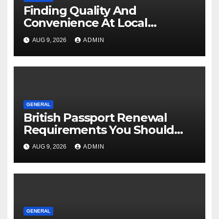
Finding Quality And
Convenience At Local
Dispensaries
AUG 9, 2026
ADMIN
GENERAL
British Passport Renewal
Requirements You Should
Know
AUG 9, 2026
ADMIN
GENERAL