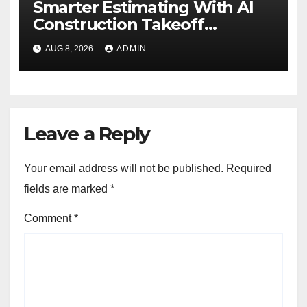
Smarter Estimating With AI
Construction Takeoff
Software
AUG 8, 2026
ADMIN
Leave a Reply
Your email address will not be published.
Required
fields are marked
*
Comment
*