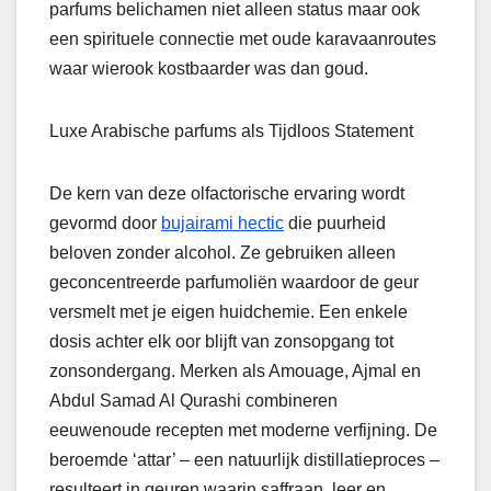
parfums belichamen niet alleen status maar ook
een spirituele connectie met oude karavaanroutes
waar wierook kostbaarder was dan goud.
Luxe Arabische parfums als Tijdloos Statement
De kern van deze olfactorische ervaring wordt
gevormd door
bujairami hectic
die puurheid
beloven zonder alcohol. Ze gebruiken alleen
geconcentreerde parfumoliën waardoor de geur
versmelt met je eigen huidchemie. Een enkele
dosis achter elk oor blijft van zonsopgang tot
zonsondergang. Merken als Amouage, Ajmal en
Abdul Samad Al Qurashi combineren
eeuwenoude recepten met moderne verfijning. De
beroemde ‘attar’ – een natuurlijk distillatieproces –
resulteert in geuren waarin saffraan, leer en