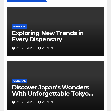
GENERAL
Exploring New Trends in
Every Dispensary
AUG 6, 2026
ADMIN
GENERAL
Discover Japan’s Wonders
With Unforgettable Tokyo
Tours For Every Traveler
AUG 5, 2026
ADMIN