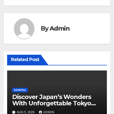
By
Admin
Related Post
GENERAL
Discover Japan’s Wonders
With Unforgettable Tokyo
Tours For Every Traveler
AUG 5, 2026
ADMIN