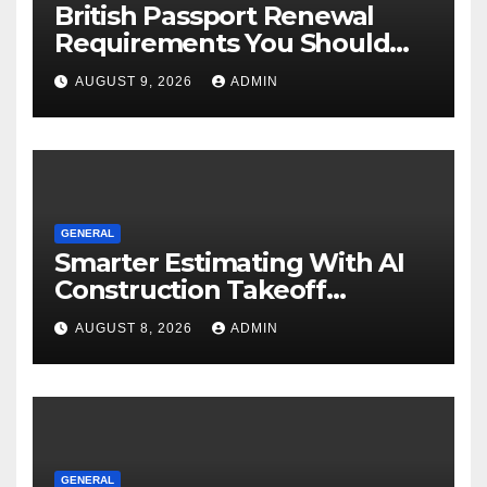
British Passport Renewal
Requirements You Should
Know
AUGUST 9, 2026
ADMIN
GENERAL
Smarter Estimating With AI
Construction Takeoff
Software
AUGUST 8, 2026
ADMIN
GENERAL