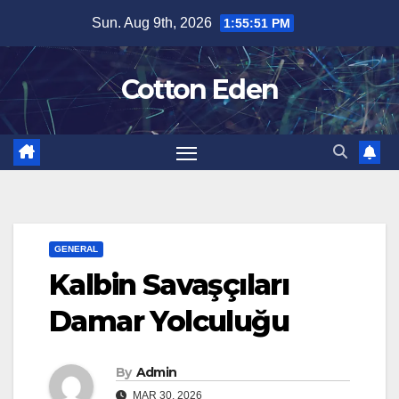
Skip
Sun. Aug 9th, 2026
1:55:52 PM
to
content
Cotton Eden
GENERAL
Kalbin Savaşçıları
Damar Yolculuğu
By
Admin
MAR 30, 2026