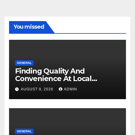
You missed
GENERAL
Finding Quality And
Convenience At Local
Dispensaries
AUGUST 9, 2026
ADMIN
GENERAL