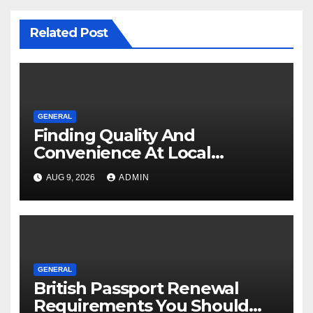
Related Post
GENERAL
Finding Quality And
Convenience At Local
Dispensaries
AUG 9, 2026
ADMIN
GENERAL
British Passport Renewal
Requirements You Should