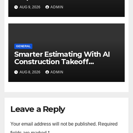
Know
AUG 9, 2026
ADMIN
GENERAL
Smarter Estimating With AI
Construction Takeoff
Software
AUG 8, 2026
ADMIN
Leave a Reply
Your email address will not be published.
Required
fields are marked
*