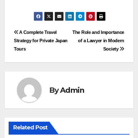
Post
A Complete Travel
The Role and Importance
Strategy for Private Japan
of a Lawyer in Modern
navigation
Tours
Society
By
Admin
Related Post