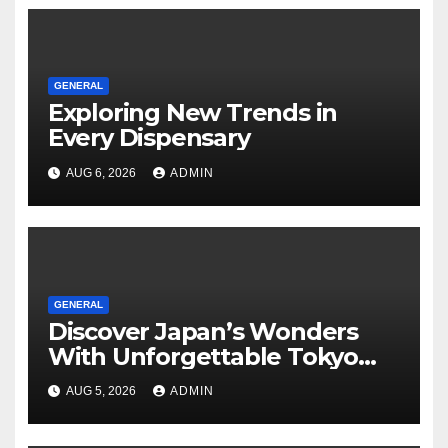
GENERAL
Exploring New Trends in
Every Dispensary
AUG 6, 2026
ADMIN
GENERAL
Discover Japan’s Wonders
With Unforgettable Tokyo
Tours For Every Traveler
AUG 5, 2026
ADMIN