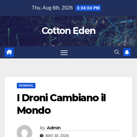
Skip
Thu. Aug 6th, 2026
3:34:05 PM
to
content
Cotton Eden
GENERAL
I Droni Cambiano il
Mondo
By
Admin
MAY 30, 2026