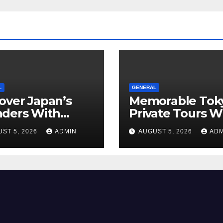
L
GENERAL
over Japan’s
Memorable Tok
ders With
Private Tours W
orgettable
Local Guides
ST 5, 2026
ADMIN
AUGUST 5, 2026
ADM
o Tours For
y Traveler