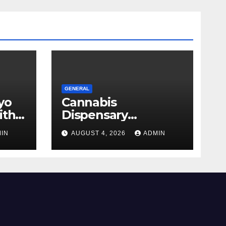
GENERAL
yo
Cannabis
ith
Dispensary
Shopping Strategies
IN
AUGUST 4, 2026
ADMIN
That Work