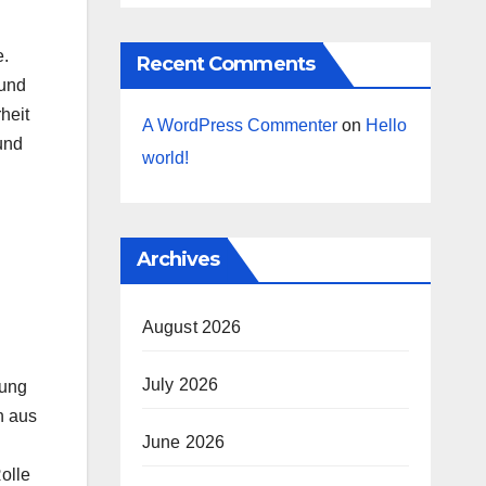
e.
Recent Comments
 und
heit
A WordPress Commenter
on
Hello
und
world!
Archives
August 2026
July 2026
tung
n aus
June 2026
olle