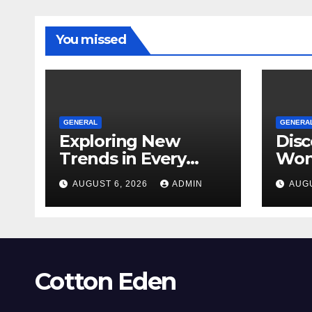
You missed
GENERAL
GENERA
Exploring New
Disc
Trends in Every
Won
Dispensary
Unf
AUGUST 6, 2026
ADMIN
AUGU
Toky
Ever
Cotton Eden