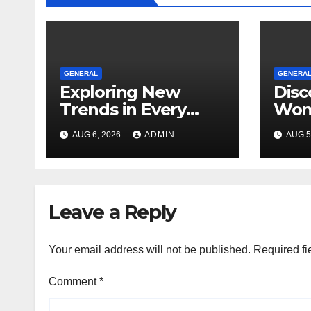
GENERAL
GENERA
Exploring New
Disc
Trends in Every
Won
Dispensary
Unfo
AUG 6, 2026
ADMIN
AUG 5
Toky
Ever
Leave a Reply
Your email address will not be published.
Required fi
Comment
*