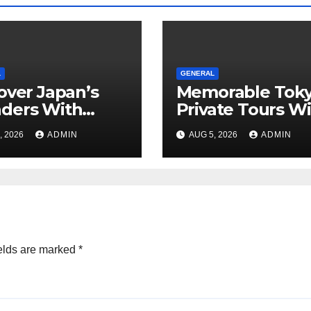
L
GENERAL
over Japan’s
Memorable Tok
ders With
Private Tours W
rgettable
Local Guides
, 2026
ADMIN
AUG 5, 2026
ADMIN
o Tours For
y Traveler
elds are marked
*