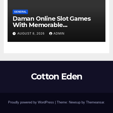
GENERAL
Daman Online Slot Games
With Memorable
Experiences
AUGUST 8, 2026
ADMIN
Cotton Eden
Proudly powered by WordPress
|
Theme: Newsup by
Themeansar
.