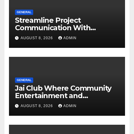
GENERAL
Streamline Project
Communication With
Document Management
AUGUST 8, 2026
ADMIN
Software
GENERAL
Jai Club Where Community
Entertainment and
Opportunity Come Together
AUGUST 8, 2026
ADMIN