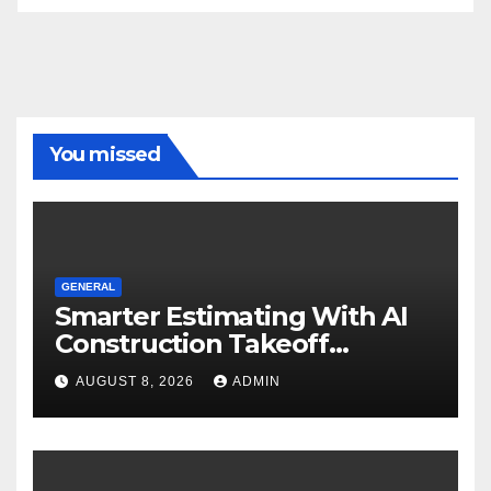
You missed
GENERAL
Smarter Estimating With AI
Construction Takeoff
Software
AUGUST 8, 2026
ADMIN